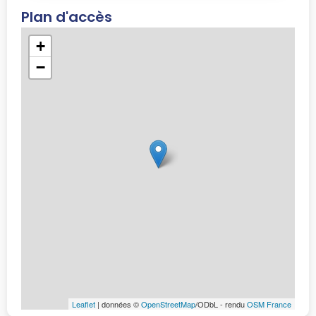
Plan d'accès
+
−
Leaflet
| données ©
OpenStreetMap
/ODbL - rendu
OSM France