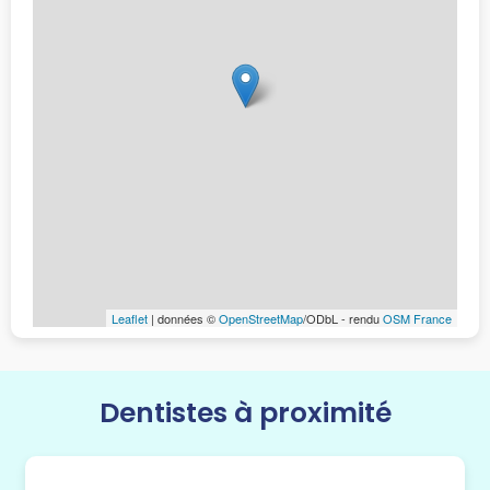
Leaflet
| données ©
OpenStreetMap
/ODbL - rendu
OSM France
Dentistes à proximité