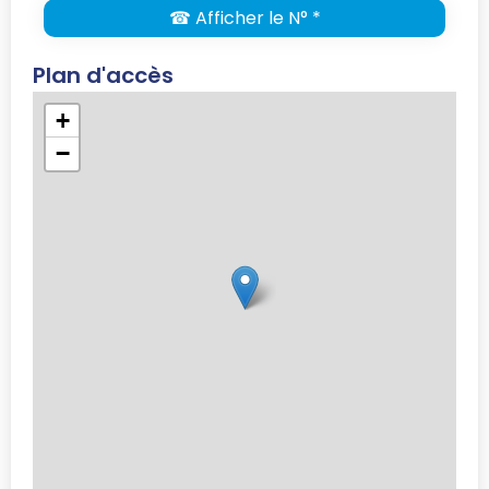
☎ Afficher le N° *
Plan d'accès
+
−