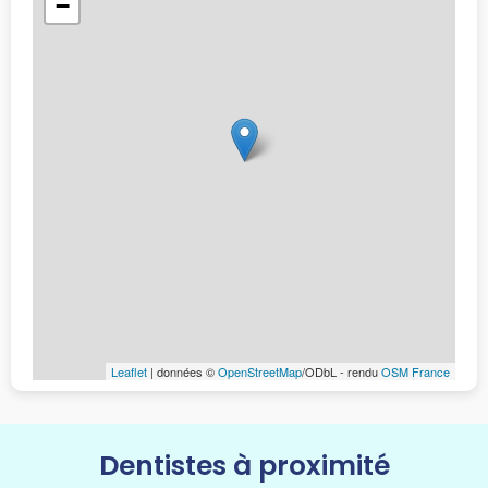
−
Leaflet
| données ©
OpenStreetMap
/ODbL - rendu
OSM France
Dentistes à proximité