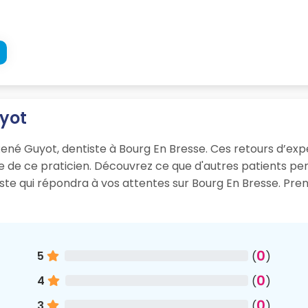
uyot
René Guyot, dentiste à Bourg En Bresse. Ces retours d’expér
sme de ce praticien. Découvrez ce que d'autres patients p
iste qui répondra à vos attentes sur Bourg En Bresse. Pr
0
5
(
)
0
4
(
)
0
3
(
)