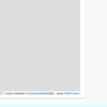
Leaflet
| données ©
OpenStreetMap
/ODbL - rendu
OSM France