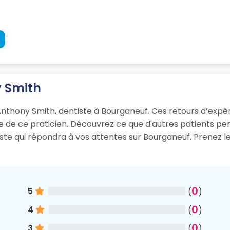
y Smith
Anthony Smith, dentiste à Bourganeuf. Ces retours d’expéri
sme de ce praticien. Découvrez ce que d'autres patients p
iste qui répondra à vos attentes sur Bourganeuf. Prenez 
0
5
(
)
0
4
(
)
0
3
(
)