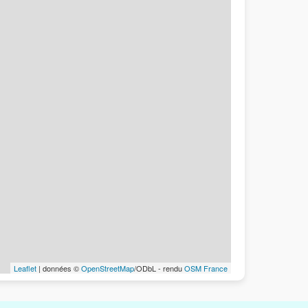
Leaflet
| données ©
OpenStreetMap
/ODbL - rendu
OSM France