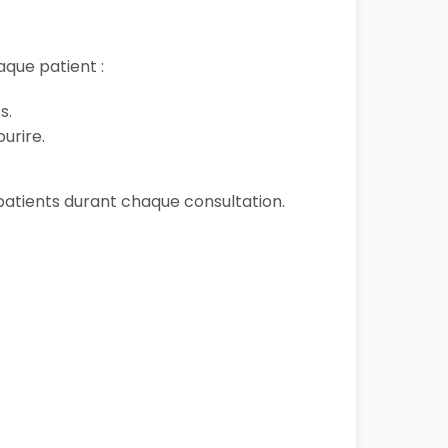
que patient :
s.
urire.
s patients durant chaque consultation.