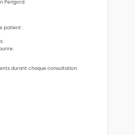
n Perigord.
 patient :
s.
urire.
tients durant chaque consultation.