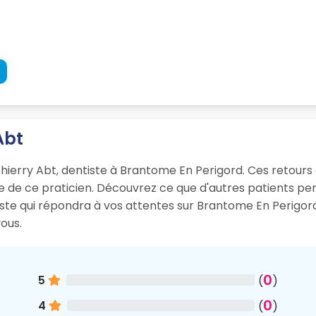
Abt
Thierry Abt, dentiste à Brantome En Perigord. Ces retours d
sme de ce praticien. Découvrez ce que d'autres patients p
iste qui répondra à vos attentes sur Brantome En Perigor
ous.
0
5
(
)
0
4
(
)