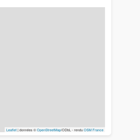
Leaflet
| données ©
OpenStreetMap
/ODbL - rendu
OSM France