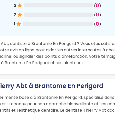
0
3
(
)
0
2
(
)
0
1
(
)
Abt, dentiste à Brantome En Perigord ? Vous êtes satisfait
re avis en ligne pour aider les autres internautes à chois
nnel ou signaler des points d’amélioration, votre témoig
 à Brantome En Perigord et ses alentours.
hierry Abt à Brantome En Perigord
érimenté basé à à Brantome En Perigord, spécialisé dans 
en est reconnu pour son approche bienveillante et ses c
ntifs et l'esthétique dentaire. Le dentiste Thierry Abt acc