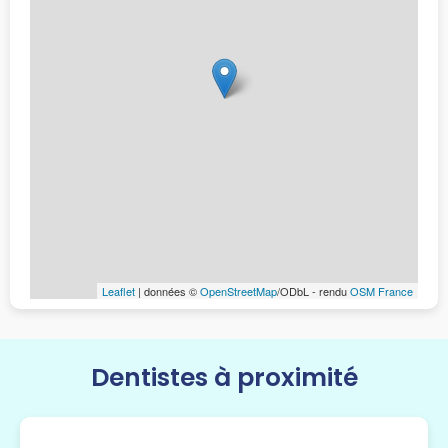
Leaflet
| données ©
OpenStreetMap
/ODbL - rendu
OSM France
Dentistes à proximité