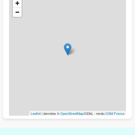
+
−
Leaflet
| données ©
OpenStreetMap
/ODbL - rendu
OSM France