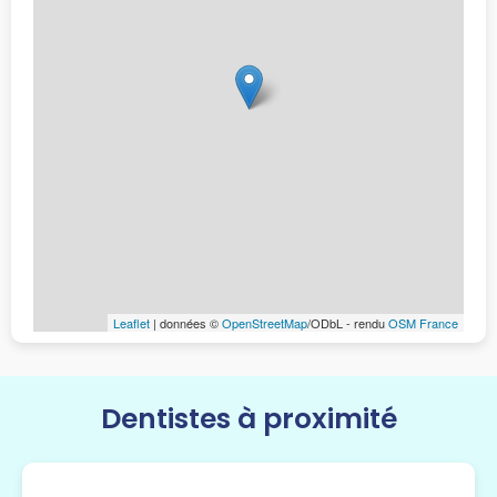
Leaflet
| données ©
OpenStreetMap
/ODbL - rendu
OSM France
Dentistes à proximité