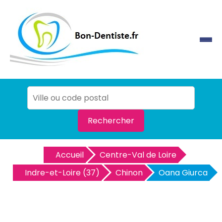
Rechercher
Accueil
Centre-Val de Loire
Indre-et-Loire (37)
Chinon
Oana Giurca