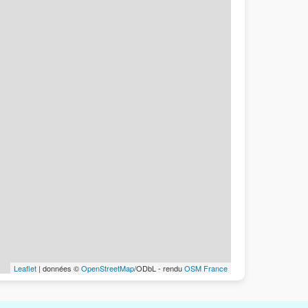
Leaflet
| données ©
OpenStreetMap
/ODbL - rendu
OSM France