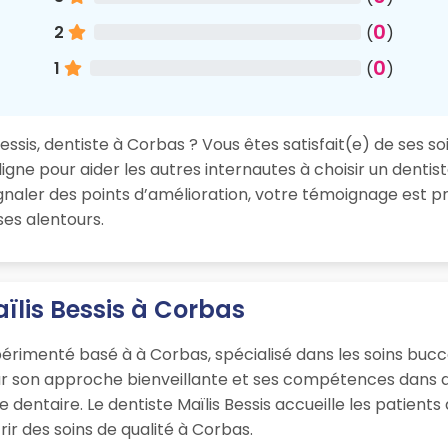
0
2
(
)
0
1
(
)
essis, dentiste à Corbas ? Vous êtes satisfait(e) de ses so
igne pour aider les autres internautes à choisir un dentis
aler des points d’amélioration, votre témoignage est pr
ses alentours.
ïlis Bessis à Corbas
xpérimenté basé à à Corbas, spécialisé dans les soins buc
ur son approche bienveillante et ses compétences dans d
que dentaire. Le dentiste Maïlis Bessis accueille les patie
ir des soins de qualité à Corbas.