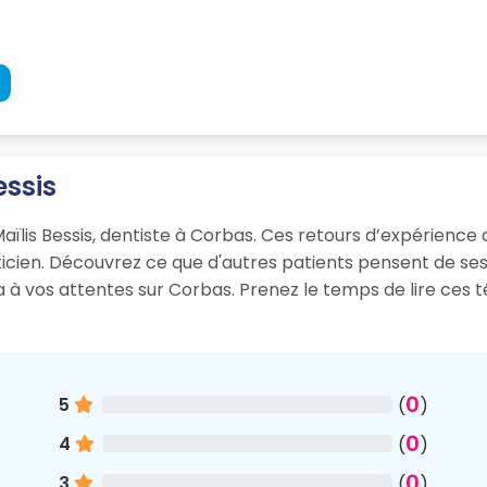
essis
aïlis Bessis, dentiste à Corbas. Ces retours d’expérience dé
aticien. Découvrez ce que d'autres patients pensent de s
ra à vos attentes sur Corbas. Prenez le temps de lire ces
0
5
(
)
0
4
(
)
0
3
(
)