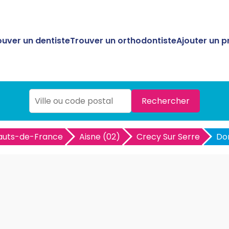
ouver un dentiste
Trouver un orthodontiste
Ajouter un p
Rechercher
auts-de-France
Aisne (02)
Crecy Sur Serre
Do