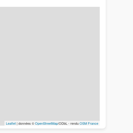
Leaflet
| données ©
OpenStreetMap
/ODbL - rendu
OSM France