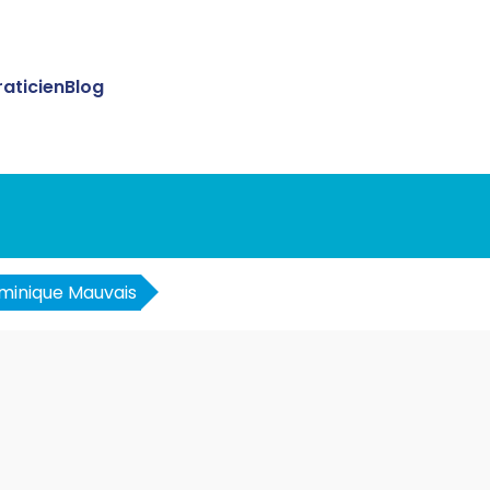
raticien
Blog
minique Mauvais