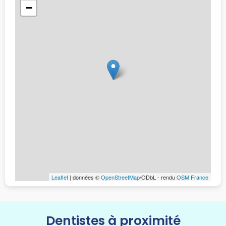
−
Leaflet
| données ©
OpenStreetMap
/ODbL - rendu
OSM France
Dentistes à proximité