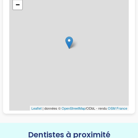
−
Leaflet
| données ©
OpenStreetMap
/ODbL - rendu
OSM France
Dentistes à proximité