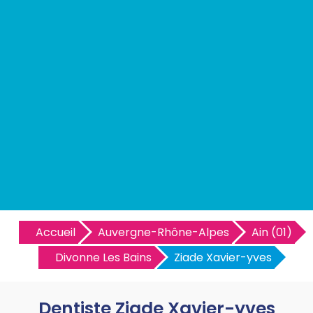
Accueil
Auvergne-Rhône-Alpes
Ain (01)
Divonne Les Bains
Ziade Xavier-yves
Dentiste Ziade Xavier-yves