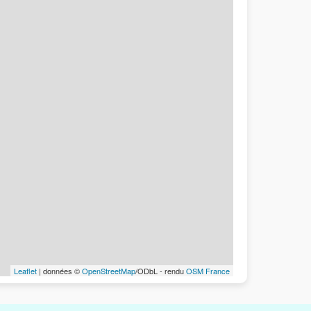
Leaflet
| données ©
OpenStreetMap
/ODbL - rendu
OSM France