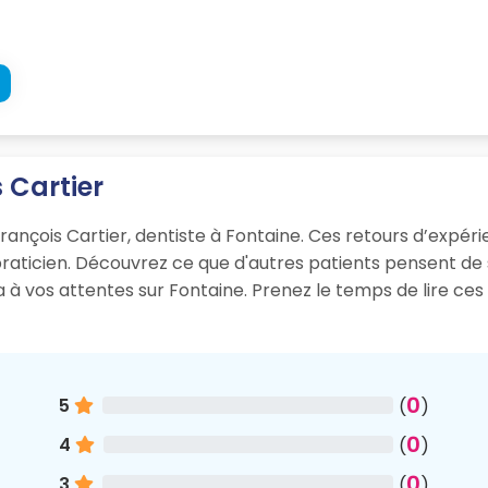
s Cartier
rançois Cartier, dentiste à Fontaine. Ces retours d’expérien
 praticien. Découvrez ce que d'autres patients pensent d
ra à vos attentes sur Fontaine. Prenez le temps de lire ce
0
5
(
)
0
4
(
)
0
3
(
)