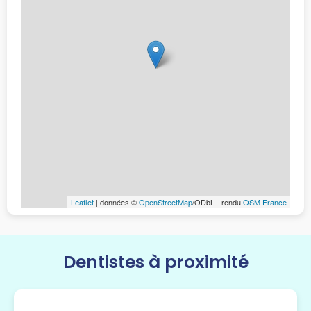
Leaflet
| données ©
OpenStreetMap
/ODbL - rendu
OSM France
Dentistes à proximité