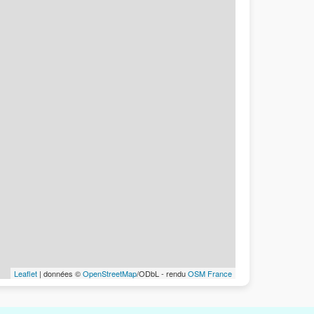
Leaflet
| données ©
OpenStreetMap
/ODbL - rendu
OSM France