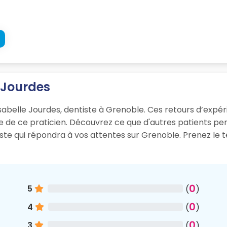
e Jourdes
sabelle Jourdes, dentiste à Grenoble. Ces retours d’expérie
sme de ce praticien. Découvrez ce que d'autres patients p
iste qui répondra à vos attentes sur Grenoble. Prenez le
0
5
(
)
0
4
(
)
0
3
(
)