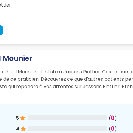
ttier
l Mounier
aphaël Mounier, dentiste à Jassans Riottier. Ces retours d’
sme de ce praticien. Découvrez ce que d'autres patients p
iste qui répondra à vos attentes sur Jassans Riottier. Pr
0
5
(
)
0
4
(
)