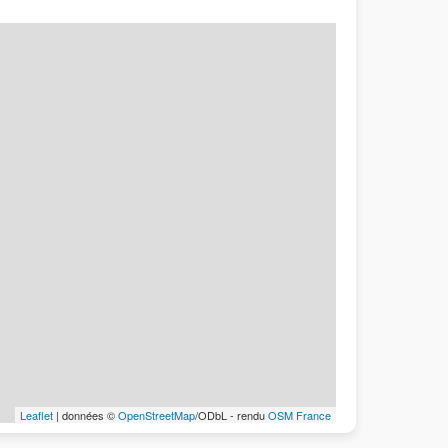
Leaflet
| données ©
OpenStreetMap
/ODbL - rendu
OSM France