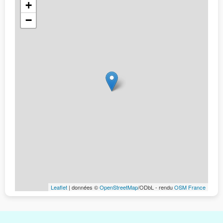
+
−
Leaflet
| données ©
OpenStreetMap
/ODbL - rendu
OSM France