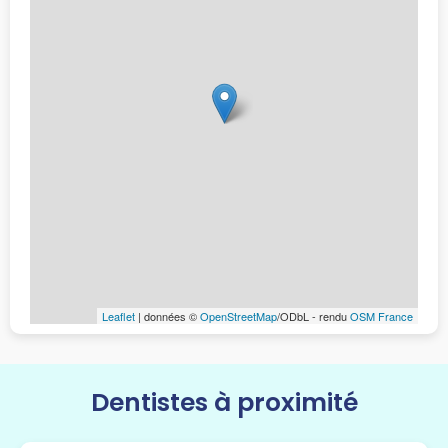
Leaflet
| données ©
OpenStreetMap
/ODbL - rendu
OSM France
Dentistes à proximité