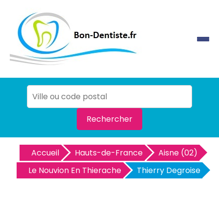
Rechercher
Accueil
Hauts-de-France
Aisne (02)
Le Nouvion En Thierache
Thierry Degroise