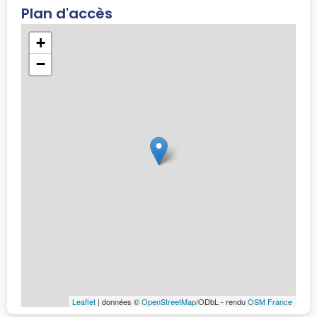
Plan d'accès
+
−
Leaflet
| données ©
OpenStreetMap
/ODbL - rendu
OSM France