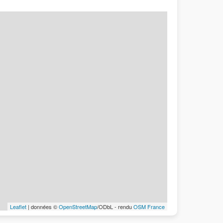
Leaflet
| données ©
OpenStreetMap
/ODbL - rendu
OSM France