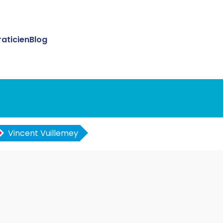
raticien
Blog
Vincent Vuillemey