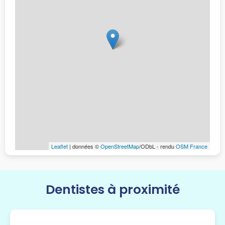
Leaflet
| données ©
OpenStreetMap
/ODbL - rendu
OSM France
Dentistes à proximité