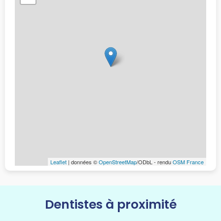
Leaflet
| données ©
OpenStreetMap
/ODbL - rendu
OSM France
Dentistes à proximité