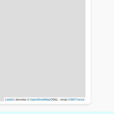
Leaflet
| données ©
OpenStreetMap
/ODbL - rendu
OSM France