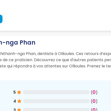
anh-nga Phan
hithanh-nga Phan, dentiste à Ollioules. Ces retours d’expér
sme de ce praticien. Découvrez ce que d'autres patients p
iste qui répondra à vos attentes sur Ollioules. Prenez le
0
5
(
)
0
4
(
)
0
3
(
)