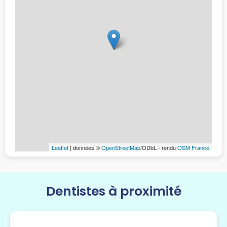
Leaflet
| données ©
OpenStreetMap
/ODbL - rendu
OSM France
Dentistes à proximité