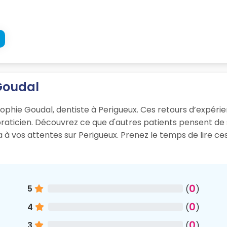
 Goudal
ophie Goudal, dentiste à Perigueux. Ces retours d’expérienc
 praticien. Découvrez ce que d'autres patients pensent d
ra à vos attentes sur Perigueux. Prenez le temps de lire c
0
5
(
)
0
4
(
)
0
3
(
)