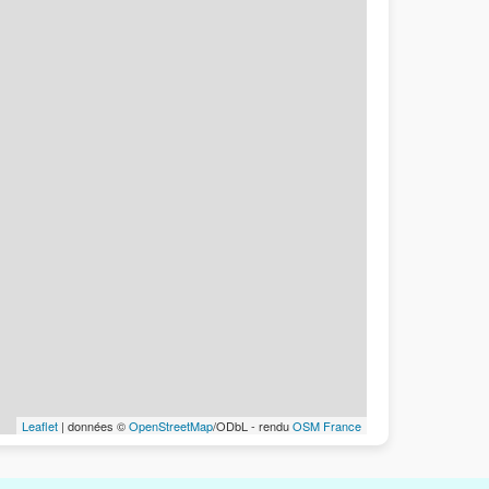
Leaflet
| données ©
OpenStreetMap
/ODbL - rendu
OSM France