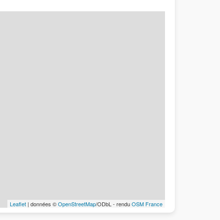
Leaflet
| données ©
OpenStreetMap
/ODbL - rendu
OSM France