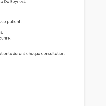
ce De Beynost.
ue patient :
s.
urire.
 patients durant chaque consultation.