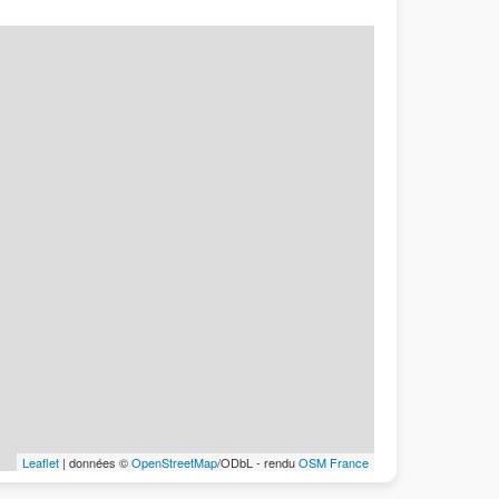
Leaflet
| données ©
OpenStreetMap
/ODbL - rendu
OSM France