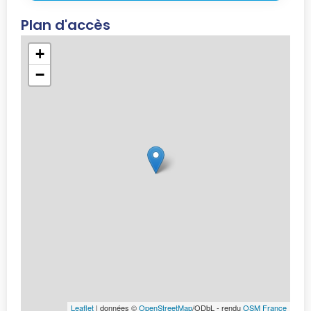
Plan d'accès
+
−
Leaflet
| données ©
OpenStreetMap
/ODbL - rendu
OSM France