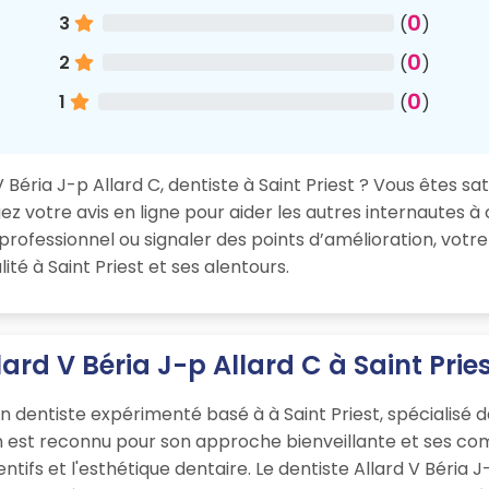
0
3
(
)
0
2
(
)
0
1
(
)
Béria J-p Allard C, dentiste à Saint Priest ? Vous êtes sati
 votre avis en ligne pour aider les autres internautes à 
rofessionnel ou signaler des points d’amélioration, votr
té à Saint Priest et ses alentours.
ard V Béria J-p Allard C à Saint Prie
un dentiste expérimenté basé à à Saint Priest, spécialisé 
en est reconnu pour son approche bienveillante et ses c
ntifs et l'esthétique dentaire. Le dentiste Allard V Béria J