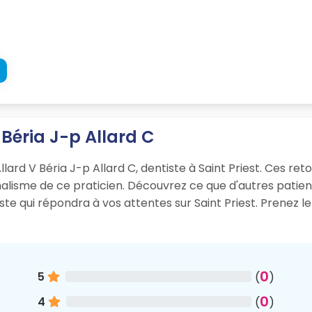
V Béria J-p Allard C
llard V Béria J-p Allard C, dentiste à Saint Priest. Ces ret
onnalisme de ce praticien. Découvrez ce que d'autres pati
iste qui répondra à vos attentes sur Saint Priest. Prenez 
0
5
(
)
0
4
(
)