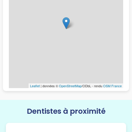
Leaflet
| données ©
OpenStreetMap
/ODbL - rendu
OSM France
Dentistes à proximité