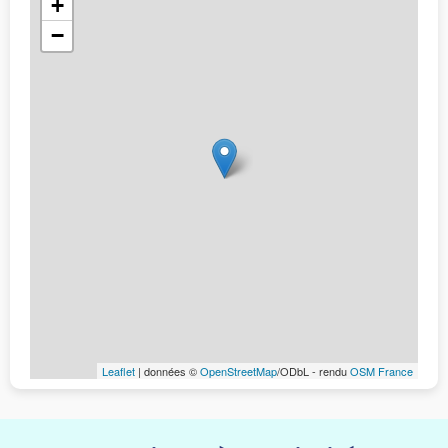
+
−
Leaflet
| données ©
OpenStreetMap
/ODbL - rendu
OSM France