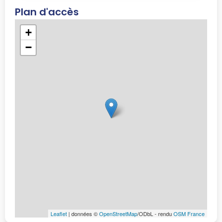
Plan d'accès
+
−
Leaflet
| données ©
OpenStreetMap
/ODbL - rendu
OSM France