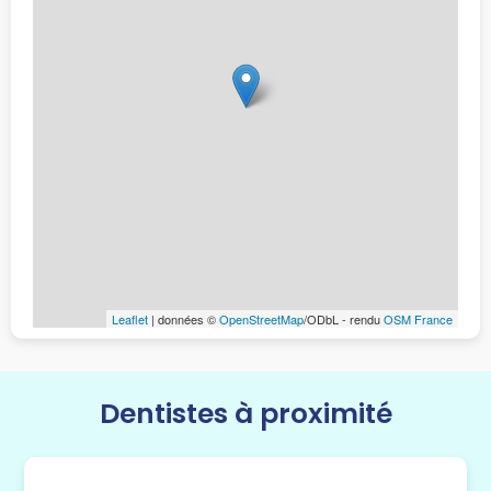
Leaflet
| données ©
OpenStreetMap
/ODbL - rendu
OSM France
Dentistes à proximité