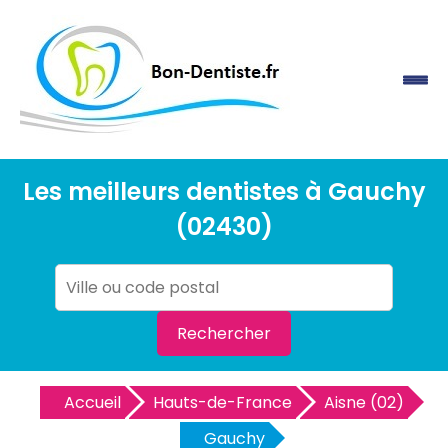
Les meilleurs dentistes à Gauchy
(02430)
Rechercher
Accueil
Hauts-de-France
Aisne (02)
Gauchy