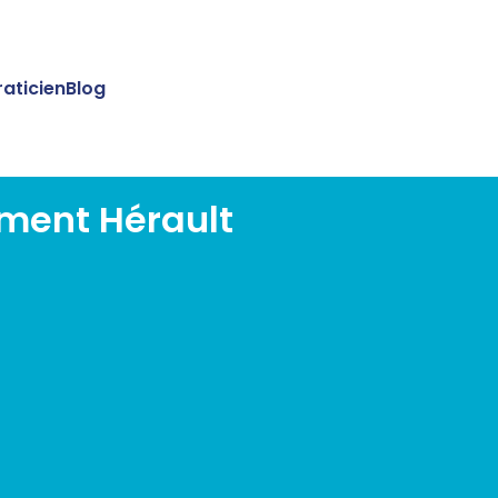
raticien
Blog
ement Hérault