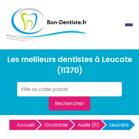
Les meilleurs dentistes à Leucate
(11370)
Rechercher
Accueil
Occitanie
Aude (11)
Leucate