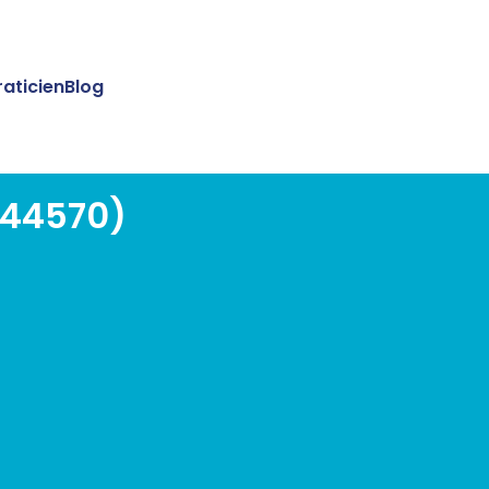
raticien
Blog
(44570)