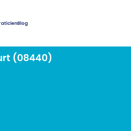
raticien
Blog
urt (08440)