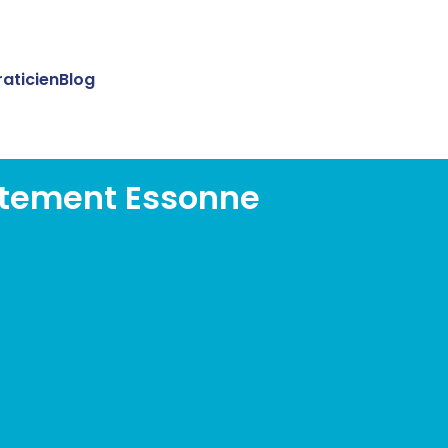
raticien
Blog
rtement Essonne