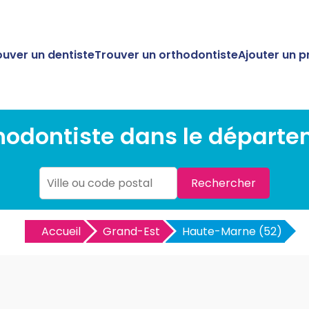
ouver un dentiste
Trouver un orthodontiste
Ajouter un p
thodontiste dans le départ
Rechercher
Accueil
Grand-Est
Haute-Marne (52)