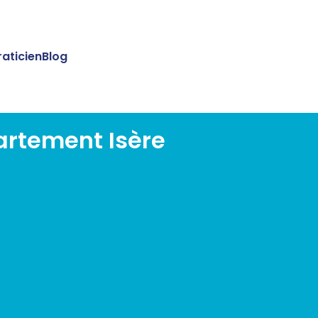
raticien
Blog
artement Isère