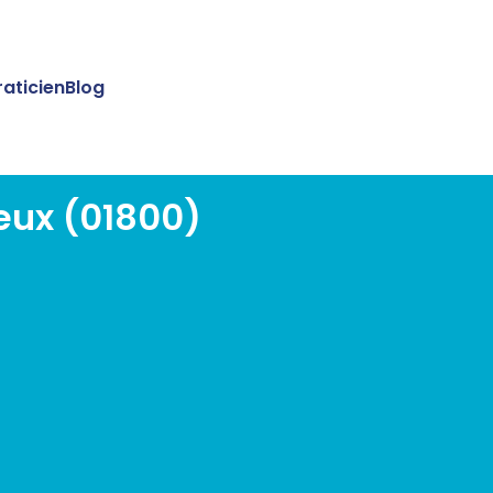
raticien
Blog
eux (01800)