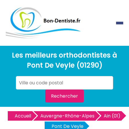
Les meilleurs orthodontistes à
Pont De Veyle (01290)
Rechercher
Accueil
Auvergne-Rhône-Alpes
Ain (01)
Pont De Veyle