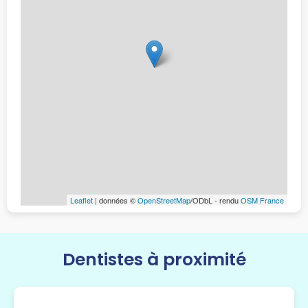
Leaflet
| données ©
OpenStreetMap
/ODbL - rendu
OSM France
Dentistes à proximité