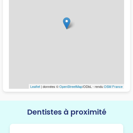
Leaflet
| données ©
OpenStreetMap
/ODbL - rendu
OSM France
Dentistes à proximité