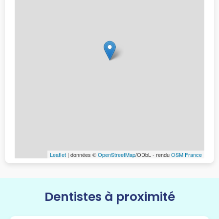
Leaflet
| données ©
OpenStreetMap
/ODbL - rendu
OSM France
Dentistes à proximité